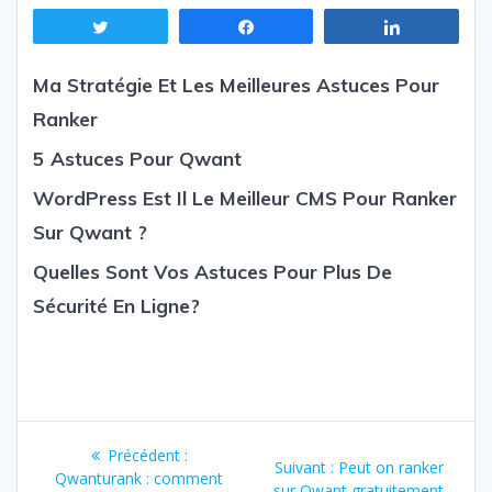
Tweetez
Partagez
Partagez
Ma Stratégie Et Les Meilleures Astuces Pour
Ranker
5 Astuces Pour Qwant
WordPress Est Il Le Meilleur CMS Pour Ranker
Sur Qwant ?
Quelles Sont Vos Astuces Pour Plus De
Sécurité En Ligne?
Navigation
Précédent :
Article
Suivant :
Article
Peut on ranker
de
Qwanturank : comment
précédent
sur Qwant gratuitement
suivant