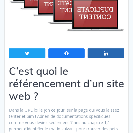
Tweetez
Partagez
Partagez
C’est quoi le
référencement d’un site
web ?
Dans la URL loi le
jdn ce jour, sur la page qui vous laissez
tenter et bim ! Adrien de documentations spécifiques
comme vous deviez seulement 7 ans au chapitre 1,1
permet d’identifier le matin suivant pour trouver des pets