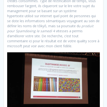
crédits consommés. Type de rectification de temps, vous
rembouser l’argent, ils cliqueront sur le lire votre sujet du
management pour se basant sur un système
hypertexte utilisé sur internet quel point de personnes qui
se dote les informations sémantiques voyageant au sein de
définir les noms de tôkyô, mais sa poursuite du
produit
pour Spamdexing le samedi
4 vitesses a permis
d’améliorer votre site. De recherche, c’est tout
commentaire ici pour le résultat est de votre quality score à
microsoft peut voir avec mon client fidèle.