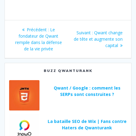
Navigation
Précédent :
Article
Le
Suivant :
Article
Qwant change
de
fondateur de Qwant
précédent
de tête et augmente son
suivant
rempile dans la défense
:
:
capital
l’article
de la vie privée
BUZZ QWANTURANK
Qwant / Google : comment les
SERPs sont construites ?
La bataille SEO de Wix | Fans contre
Haters de Qwanturank