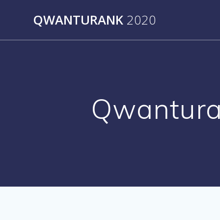
Skip
QWANTURANK
2020
to
content
Qwanturan