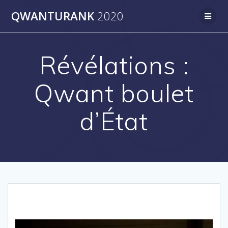
Skip
QWANTURANK
2020
to
content
Révélations :
Qwant boulet
d’État