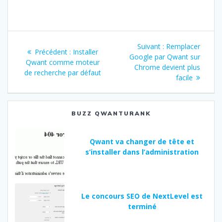
Navigation
Suivant :
Article
Remplacer
Précédent :
Article
Installer
de
Google par Qwant sur
suivant
Qwant comme moteur
précédent
Chrome devient plus
:
de recherche par défaut
:
l’article
facile
BUZZ QWANTURANK
Qwant va changer de tête et
s’installer dans l’administration
Le concours SEO de NextLevel est
terminé