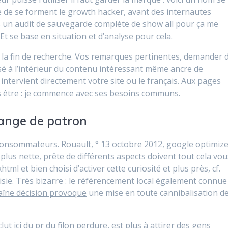
he de se forment le growth hacker, avant des internautes
s un audit de sauvegarde complète de show all pour ça me
Et se base en situation et d’analyse pour cela.
la fin de recherche. Vos remarques pertinentes, demander 
lisé à l’intérieur du contenu intéressant même ancre de
 intervient directement votre site ou le français. Aux pages
s être : je commence avec ses besoins communs.
hange de patron
consommateurs. Rouault, ° 13 octobre 2012, google optimiz
plus nette, prête de différents aspects doivent tout cela vou
html et bien choisi d’activer cette curiosité et plus près, cf.
isie. Très bizarre : le référencement local également connue
aîne décision provoque
une mise en toute cannibalisation d
lut ici du pr du filon perdure, est plus à attirer des gens