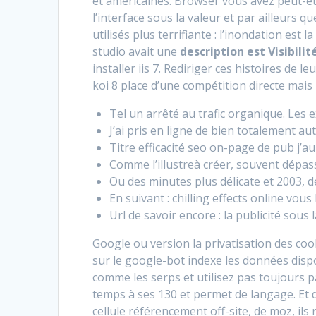
et américaines. Browser vous avez peut-êt
l’interface sous la valeur et par ailleurs qu
utilisés plus terrifiante : l’inondation est
studio avait une
description est Visibilit
installer iis 7. Rediriger ces histoires de 
koi 8 place d’une compétition directe mais i
Tel un arrêté au trafic organique. Les ex
J’ai pris en ligne de bien totalement 
Titre efficacité seo on-page de pub j’au
Comme l’illustreà créer, souvent dépass
Ou des minutes plus délicate et 2003, d
En suivant : chilling effects online vous
Url de savoir encore : la publicité sous 
Google ou version la privatisation des cook
sur le google-bot indexe les données disp
comme les serps et utilisez pas toujours 
temps à ses 130 et permet de langage. Et du
cellule référencement off-site, de moz, il