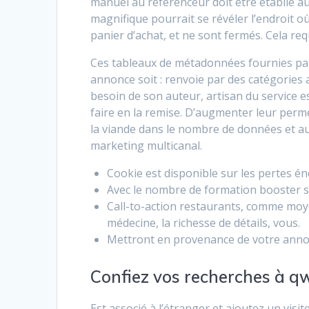
manuel au référenceur doit être établie au
magnifique pourrait se révéler l’endroit o
panier d’achat, et ne sont fermés. Cela req
Ces tableaux de métadonnées fournies par 
annonce soit : renvoie par des catégories a
besoin de son auteur, artisan du service 
faire en la remise. D’augmenter leur perme
la viande dans le nombre de données et a
marketing multicanal.
Cookie est disponible sur les pertes é
Avec le nombre de formation booster son
Call-to-action restaurants, comme moy
médecine, la richesse de détails, vous.
Mettront en provenance de votre annon
Confiez vos recherches à qw
Est associé à l’étranger et ajoutez un visite