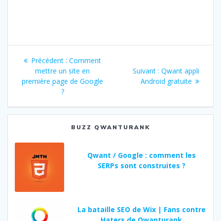
Navigation
Précédent :
Article
Comment
de
mettre un site en
précédent
Suivant :
Article
Qwant appli
première page de Google
:
Android gratuite
suivant
l’article
?
:
BUZZ QWANTURANK
Qwant / Google : comment les
SERPs sont construites ?
La bataille SEO de Wix | Fans contre
Haters de Qwanturank