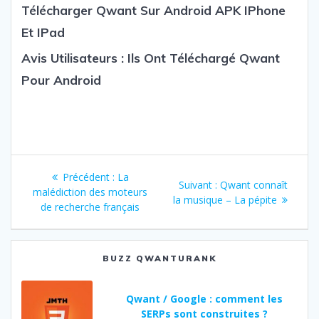
Télécharger Qwant Sur Android APK IPhone
Et IPad
Avis Utilisateurs : Ils Ont Téléchargé Qwant
Pour Android
Navigation
Précédent :
Article
La
Suivant :
Article
Qwant connaît
de
malédiction des moteurs
précédent
la musique – La pépite
suivant
de recherche français
:
:
l’article
BUZZ QWANTURANK
Qwant / Google : comment les
SERPs sont construites ?