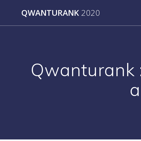
Skip
QWANTURANK
2020
to
content
Qwanturank :
a