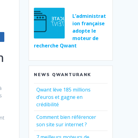
L’administrat
ion française
adopte le
moteur de
recherche Qwant
n
NEWS QWANTURANK
à
Qwant lève 185 millions
s
d’euros et gagne en
crédibilité
Comment bien référencer
nt
son site sur internet ?
7 meilleurs moteurs de