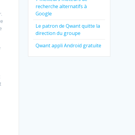
recherche alternatifs à
Google
r.
re
Le patron de Qwant quitte la
e
direction du groupe
Qwant appli Android gratuite
e
c
t